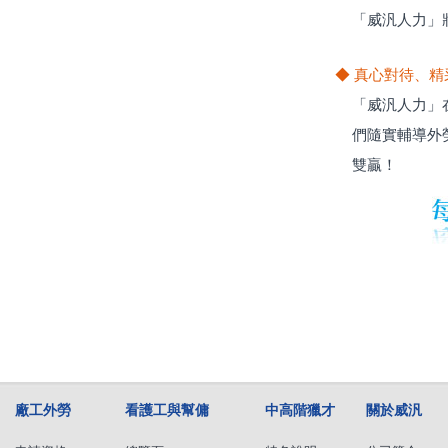
「威汎人力」
◆ 真心對待、精
「威汎人力」
們隨實輔導外
雙贏！
廠工外勞
看護工與幫傭
中高階獵才
關於威汎