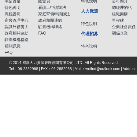
申請資格
總覽頁
特色說明
公司簡介
特色說明
看護工申請辦法
總經理的話
人力派遣
流程說明
家庭幫傭申請辦法
組織架構
宿舍管理中心
政府相關連結
里程碑
特色說明
認識外籍勞工
駐臺機構聯絡
企業社會責任
政府相關連結
FAQ
關係企業
代理招募
駐臺機構聯絡
相關訊息
特色說明
FAQ
© 2014 威汎人力資源管理顧問有限公司, LTD.. All Rights Reserved.
Tel：06-2882998 | FAX：06-2882968 | Mail：
wefind@outlook.com
| Addre