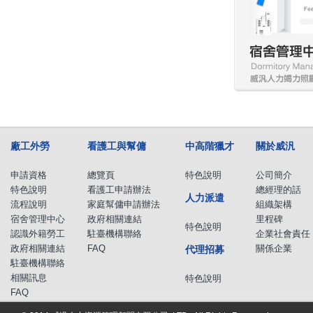
廠工外勞
看護工與幫傭
中高階獵才
關於威汎
申請資格
總覽頁
特色說明
公司簡介
特色說明
看護工申請辦法
總經理的話
人力派遣
流程說明
家庭幫傭申請辦法
組織架構
宿舍管理中心
政府相關連結
里程碑
特色說明
認識外籍勞工
駐臺機構聯絡
企業社會責任
政府相關連結
FAQ
關係企業
代理招募
駐臺機構聯絡
相關訊息
特色說明
FAQ