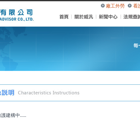
廠工外勞
看
護建構中.....