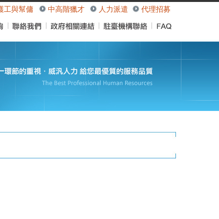
護工與幫傭
中高階獵才
人力派遣
代理招募