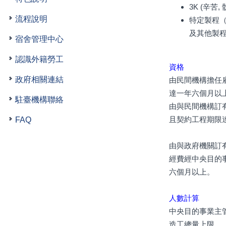
3K (辛苦
流程說明
特定製程
及其他製
宿舍管理中心
認識外籍勞工
資格
政府相關連結
由民間機構擔任
達一年六個月以
駐臺機構聯絡
由與民間機構訂
且契約工程期限
FAQ
由與政府機關訂
經費經中央目的
六個月以上。
人數計算
中央目的事業主
造工總量上限。