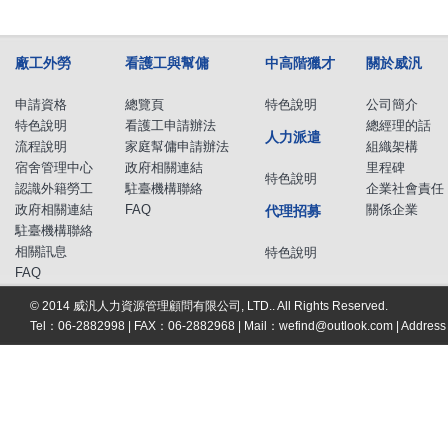
廠工外勞
看護工與幫傭
中高階獵才
關於威汎
申請資格
總覽頁
特色說明
公司簡介
特色說明
看護工申請辦法
總經理的話
人力派遣
流程說明
家庭幫傭申請辦法
組織架構
宿舍管理中心
政府相關連結
里程碑
特色說明
認識外籍勞工
駐臺機構聯絡
企業社會責任
政府相關連結
FAQ
關係企業
代理招募
駐臺機構聯絡
相關訊息
特色說明
FAQ
© 2014 威汎人力資源管理顧問有限公司, LTD.. All Rights Reserved.
Tel：06-2882998 | FAX：06-2882968 | Mail：
wefind@outlook.com
| Addre