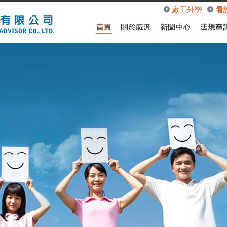
廠工外勞
看