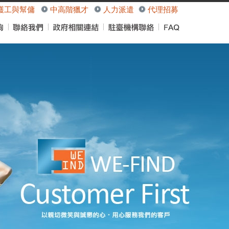
護工與幫傭
中高階獵才
人力派遣
代理招募