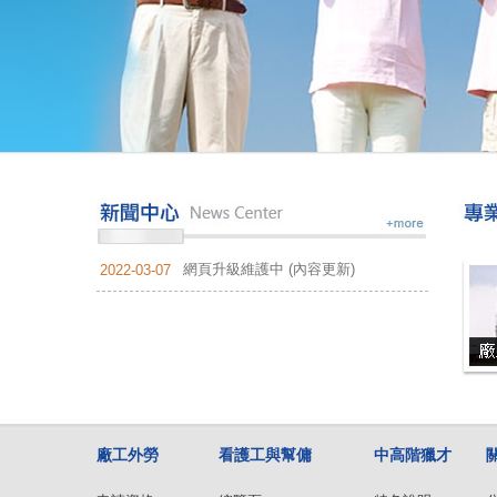
網頁升級維護中 (內容更新)
2022-03-07
廠工外勞
看護工與幫傭
中高階獵才